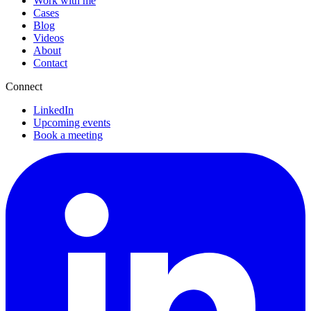
Work with me
Cases
Blog
Videos
About
Contact
Connect
LinkedIn
Upcoming events
Book a meeting