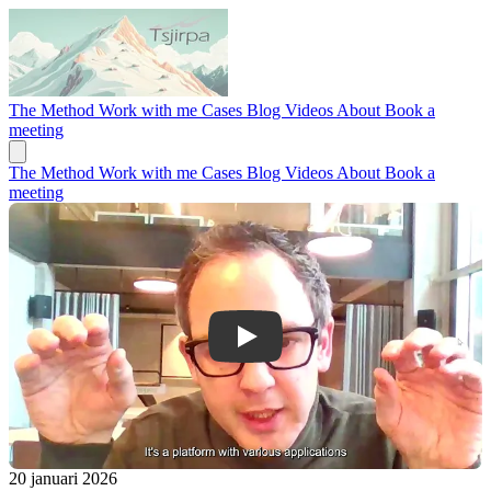
The Method
Work with me
Cases
Blog
Videos
About
Book a
meeting
The Method
Work with me
Cases
Blog
Videos
About
Book a
meeting
Hoe Vintecc complexe platform-pricing
20 januari 2026